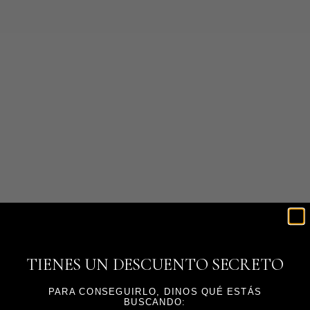
AGOTADO
SET DE BOLÍGRAFOS
stickers translucidos
Precio de oferta
Precio de oferta
€6,20
€5,20
AGOTADO
AGOTADO
TIENES UN DESCUENTO SECRETO
PARA CONSEGUIRLO, DINOS QUÉ ESTÁS
BUSCANDO: