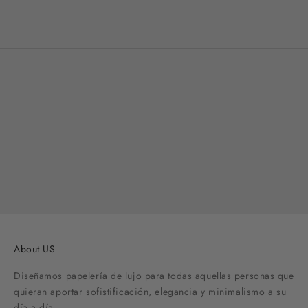
Precio de oferta
Desde €10,50
About US
Diseñamos papelería de lujo para todas aquellas personas que
quieran aportar sofistificación, elegancia y minimalismo a su
día a día.