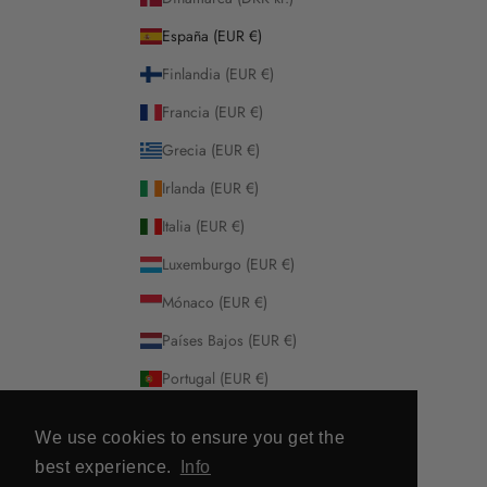
España (EUR €)
Finlandia (EUR €)
Francia (EUR €)
Grecia (EUR €)
Irlanda (EUR €)
Italia (EUR €)
Luxemburgo (EUR €)
Mónaco (EUR €)
Países Bajos (EUR €)
Portugal (EUR €)
Suecia (SEK kr)
We use cookies to ensure you get the
© 2026 - VG
Tecnología de Shopify
best experience.
Info