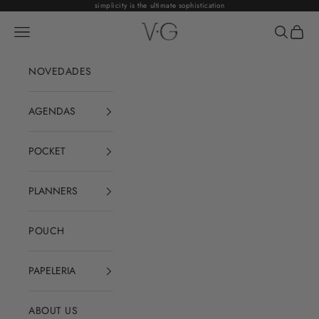
Ir al contenido
simplicity is the ultimate sophistication
VG
Abrir menú de navegación
Abrir bús
Abrir 
NOVEDADES
AGENDAS
POCKET
PLANNERS
POUCH
PAPELERIA
ABOUT US